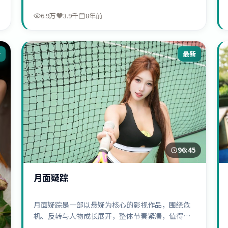
6.9万
3.9千
8年前
新
最新
96:45
月面疑踪
月面疑踪是一部以悬疑为核心的影视作品，围绕危
机、反转与人物成长展开，整体节奏紧凑，值得推
荐观看。