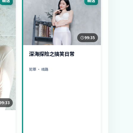
精选
精选
99:35
深海探险之搞笑日常
犯罪
· 线路
99:33