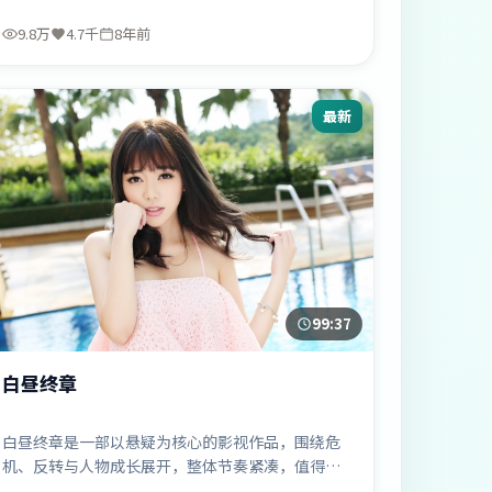
9.8万
4.7千
8年前
最新
99:37
白昼终章
白昼终章是一部以悬疑为核心的影视作品，围绕危
机、反转与人物成长展开，整体节奏紧凑，值得推
荐观看。