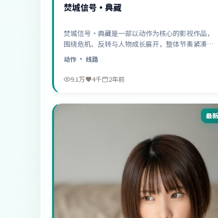
焚城信号·典藏
焚城信号·典藏是一部以动作为核心的影视作品，
围绕危机、反转与人物成长展开，整体节奏紧凑，
值得推荐观看。
动作
· 线路
9.1万
4千
2年前
最