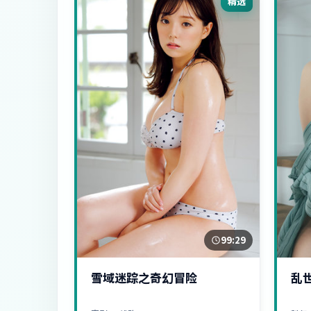
精选
99:29
雪域迷踪之奇幻冒险
乱