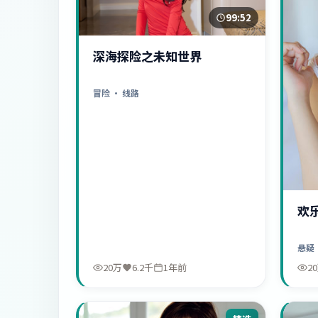
99:52
深海探险之未知世界
冒险
· 线路
欢
悬疑
20万
6.2千
1年前
2