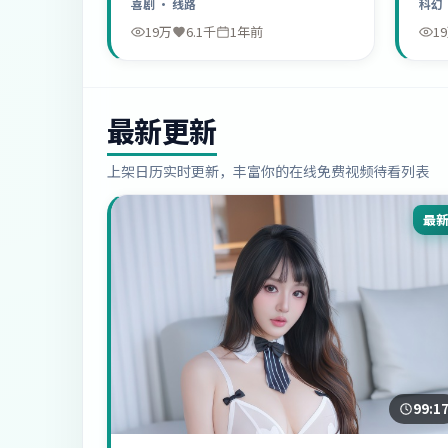
喜剧
· 线路
科幻
19万
6.1千
1年前
1
最新更新
上架日历实时更新，丰富你的在线免费视频待看列表
最
99:1