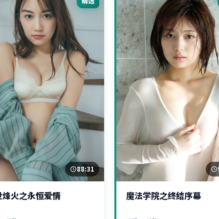
精选
88:31
世烽火之永恒爱情
魔法学院之终结序幕