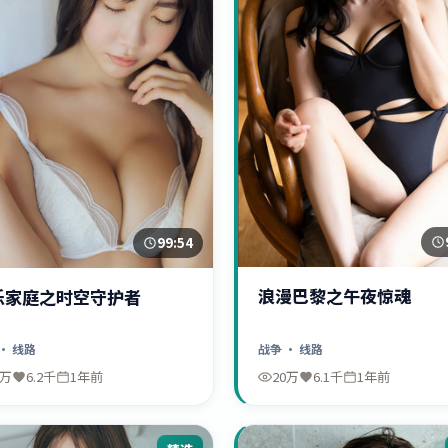
99:54
浪漫巴黎之午夜惊魂
乐家庭之时空守护者
战争
· 线路
· 线路
0万
6.2千
1年前
20万
6.1千
1年前