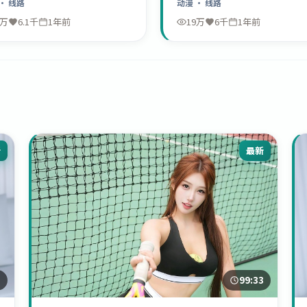
· 线路
动漫
· 线路
9万
6.1千
1年前
19万
6千
1年前
新
最新
7
99:33