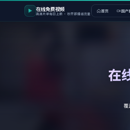
在线免费视频
首页
国产
高清片单每日上新 · 秒开即播省流量
在
覆