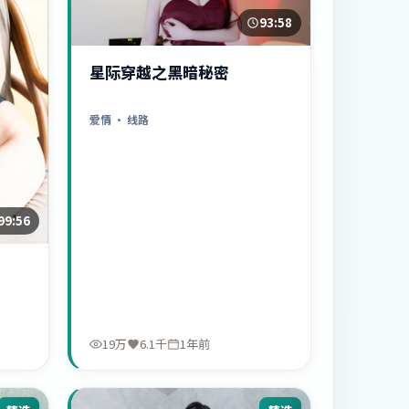
93:58
星际穿越之黑暗秘密
爱情
· 线路
99:56
19万
6.1千
1年前