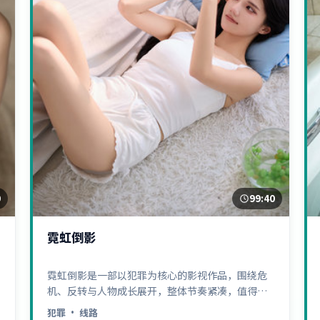
0
99:40
霓虹倒影
霓虹倒影是一部以犯罪为核心的影视作品，围绕危
机、反转与人物成长展开，整体节奏紧凑，值得推
荐观看。
犯罪
· 线路